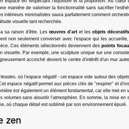
un espace en respectant
l'équilibre et la proportion
. Au cœur 
ne manière de valoriser la fonctionnalité sans sacrifier l'esthé
s intérieurs minimalistes saura parfaitement comment orchestr
étude visuelle tant recherchée.
 a sa raison d'être. Les
œuvres d'art
et les
objets décoratif
ivent non seulement converser avec l'espace qui les accueille
a pièce. Ces éléments sélectionnés deviennent des
points foca
ion visuelle. Par exemple, une sculpture unique sur une consol
igneusement accroché devient le centre d'intérêt d'un mur aut
ntrastes, où l'espace négatif - cet espace vide autour des objets
Cet espace négatif permet aux pièces clés de "respirer" et d'ins
lumière est également un élément fondamental, car elle met en 
 les volumes sans alourdir l'atmosphère. En somme, la mise en
hie, où chaque détail est sublimé par son environnement épuré.
e zen