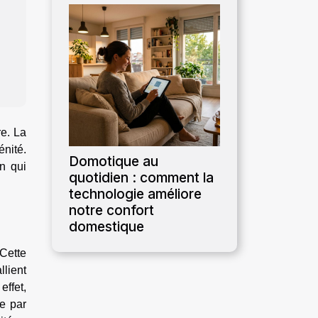
re. La
nité.
Domotique au
n qui
quotidien : comment la
technologie améliore
notre confort
domestique
Cette
llient
effet,
se par