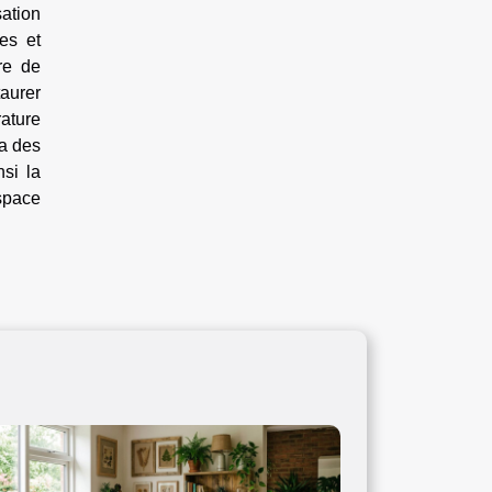
sation
es et
re de
aurer
ature
ia des
nsi la
space