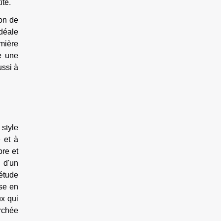
ité.
ion de
idéale
mière
e une
ussi à
 style
 et à
bre et
 d'un
iétude
ise en
ux qui
erchée