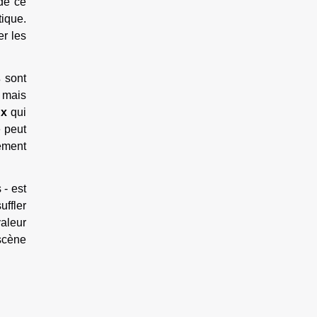
de ce
tique.
er les
s
sont
, mais
ux
qui
e peut
rement
 - est
uffler
valeur
 scène