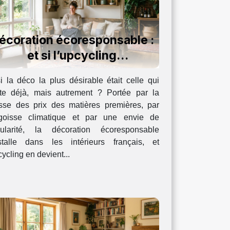
écoration écoresponsable :
et si l’upcycling
ersonnalisait votre intérieur
i la déco la plus désirable était celle qui
?
ste déjà, mais autrement ? Portée par la
sse des prix des matières premières, par
ngoisse climatique et par une envie de
gularité, la décoration écoresponsable
nstalle dans les intérieurs français, et
cycling en devient...