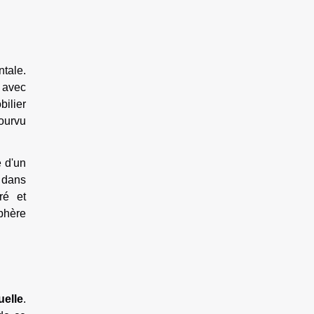
tale.
e avec
ilier
pourvu
e d'un
 dans
ré et
phère
uelle
.