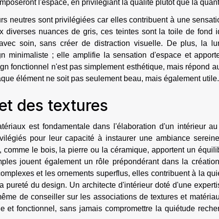
oseront l'espace, en privilégiant la qualité plutôt que la quant
rs neutres sont privilégiées car elles contribuent à une sensat
 diverses nuances de gris, ces teintes sont la toile de fond 
vec soin, sans créer de distraction visuelle. De plus, la lu
n minimaliste ; elle amplifie la sensation d'espace et apport
sign fonctionnel n'est pas simplement esthétique, mais répond a
aque élément ne soit pas seulement beau, mais également utile.
et des textures
tériaux est fondamentale dans l'élaboration d'un intérieur au
ivilégiés pour leur capacité à instaurer une ambiance sereine
, comme le bois, la pierre ou la céramique, apportent un équili
mples jouent également un rôle prépondérant dans la création
omplexes et les ornements superflus, elles contribuent à la qu
 pureté du design. Un architecte d'intérieur doté d'une expert
ême de conseiller sur les associations de textures et matéria
que et fonctionnel, sans jamais compromettre la quiétude rech