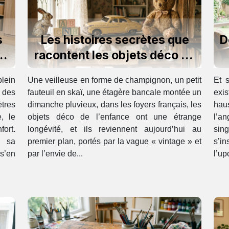
s
Les histoires secrètes que
D
re
racontent les objets déco de
notre enfance
p
ein
Une veilleuse en forme de champignon, un petit
Et s
 des
fauteuil en skaï, une étagère bancale montée un
exi
tres
dimanche pluvieux, dans les foyers français, les
hau
, le
objets déco de l’enfance ont une étrange
l’a
fort.
longévité, et ils reviennent aujourd’hui au
sin
e sa
premier plan, portés par la vague « vintage » et
s’i
s’en
par l’envie de...
l’up