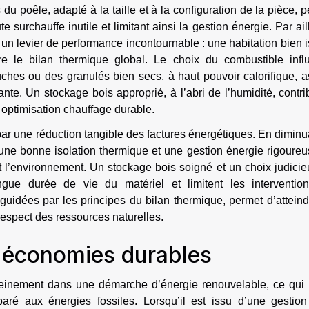
du poêle, adapté à la taille et à la configuration de la pièce, 
e surchauffe inutile et limitant ainsi la gestion énergie. Par ail
 un levier de performance incontournable : une habitation bien 
e le bilan thermique global. Le choix du combustible infl
ûches ou des granulés bien secs, à haut pouvoir calorifique, 
nte. Un stockage bois approprié, à l’abri de l’humidité, contr
 optimisation chauffage durable.
par une réduction tangible des factures énergétiques. En diminu
une bonne isolation thermique et une gestion énergie rigoureu
t l’environnement. Un stockage bois soigné et un choix judici
ngue durée de vie du matériel et limitent les interventio
guidées par les principes du bilan thermique, permet d’attein
respect des ressources naturelles.
t économies durables
 pleinement dans une démarche d’énergie renouvelable, ce qui 
ré aux énergies fossiles. Lorsqu’il est issu d’une gestion 