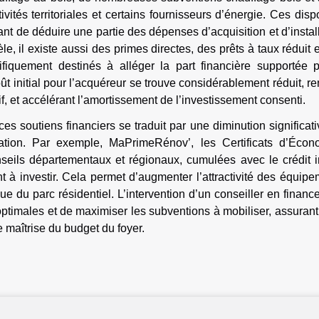
vités territoriales et certains fournisseurs d’énergie. Ces dispo
ant de déduire une partie des dépenses d’acquisition et d’instal
le, il existe aussi des primes directes, des prêts à taux réduit 
cifiquement destinés à alléger la part financière supportée p
coût initial pour l’acquéreur se trouve considérablement réduit, r
if, et accélérant l’amortissement de l’investissement consenti.
s soutiens financiers se traduit par une diminution significat
llation. Par exemple, MaPrimeRénov’, les Certificats d’Écon
seils départementaux et régionaux, cumulées avec le crédit i
t à investir. Cela permet d’augmenter l’attractivité des équip
ique du parc résidentiel. L’intervention d’un conseiller en finan
 optimales et de maximiser les subventions à mobiliser, assurant
e maîtrise du budget du foyer.