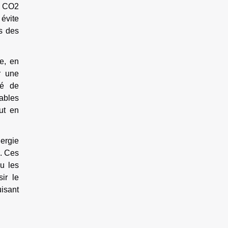
le CO2
évite
s des
le, en
r une
té de
rables
ut en
ergie
s. Ces
u les
ir le
isant