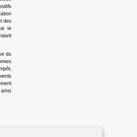
sitifs
lation
et des
ar le
endant
ive du
omies
mpôt,
ements
cement
 ainsi