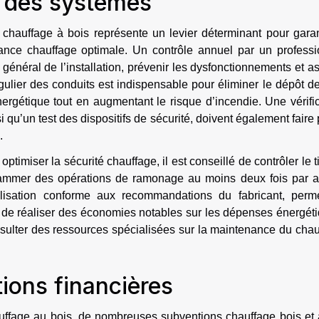
é des systèmes
 chauffage à bois représente un levier déterminant pour garan
mance chauffage optimale. Un contrôle annuel par un professi
t général de l’installation, prévenir les dysfonctionnements et a
ulier des conduits est indispensable pour éliminer le dépôt d
énergétique tout en augmentant le risque d’incendie. Une vérifi
i qu’un test des dispositifs de sécurité, doivent également faire 
.
timiser la sécurité chauffage, il est conseillé de contrôler le t
ogrammer des opérations de ramonage au moins deux fois par a
ilisation conforme aux recommandations du fabricant, perm
de réaliser des économies notables sur les dépenses énergéti
nsulter des ressources spécialisées sur la maintenance du cha
tions financières
hauffage au bois, de nombreuses subventions chauffage bois et