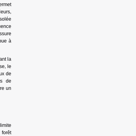
permet
leurs,
isolée
uence
assure
ibue à
ant la
se, le
eux de
ns de
dre un
limite
forêt