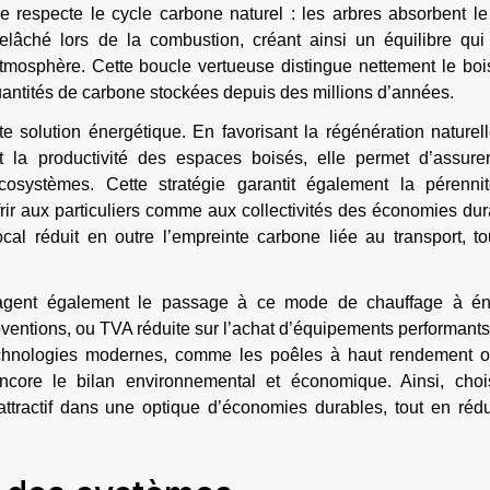
age respecte le cycle carbone naturel : les arbres absorbent 
elâché lors de la combustion, créant ainsi un équilibre qui 
tmosphère. Cette boucle vertueuse distingue nettement le boi
quantités de carbone stockées depuis des millions d’années.
te solution énergétique. En favorisant la régénération naturel
nt la productivité des espaces boisés, elle permet d’assure
osystèmes. Cette stratégie garantit également la pérenni
frir aux particuliers comme aux collectivités des économies du
al réduit en outre l’empreinte carbone liée au transport, to
uragent également le passage à ce mode de chauffage à én
ubventions, ou TVA réduite sur l’achat d’équipements performant
 technologies modernes, comme les poêles à haut rendement o
ncore le bilan environnemental et économique. Ainsi, chois
attractif dans une optique d’économies durables, tout en rédu