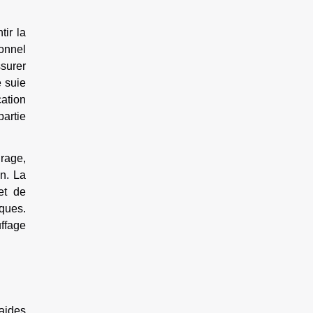
tir la
onnel
ssurer
e suie
cation
partie
irage,
n. La
et de
ques.
uffage
 aides