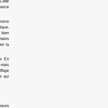
 Cette
ndance
ource
ique,
 bien
tains
er la
ue. En
, mais
ffage
ce qui
ieurs