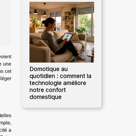
vient
me une
Domotique au
s cet
quotidien : comment la
léger
technologie améliore
notre confort
domestique
telles
emple,
cité a