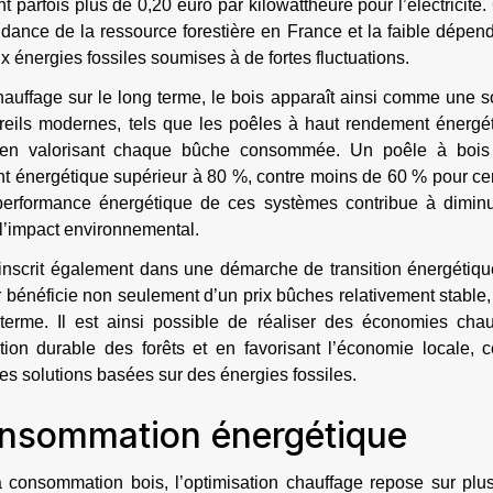
 parfois plus de 0,20 euro par kilowattheure pour l’électricité.
ondance de la ressource forestière en France et la faible dépe
 énergies fossiles soumises à de fortes fluctuations.
uffage sur le long terme, le bois apparaît ainsi comme une s
reils modernes, tels que les poêles à haut rendement énergét
êle en valorisant chaque bûche consommée. Un poêle à bois
t énergétique supérieur à 80 %, contre moins de 60 % pour cer
 performance énergétique de ces systèmes contribue à diminu
 l’impact environnemental.
s’inscrit également dans une démarche de transition énergétiq
ier bénéficie non seulement d’un prix bûches relativement stable
terme. Il est ainsi possible de réaliser des économies chau
stion durable des forêts et en favorisant l’économie locale, 
des solutions basées sur des énergies fossiles.
onsommation énergétique
 consommation bois, l’optimisation chauffage repose sur plus