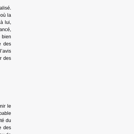
alisé.
 où la
à lui,
uancé,
e bien
e des
l’avis
r des
nir le
pable
ité du
se des