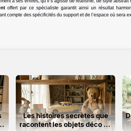
ment à ses envies, qu’il s’agisse de réalisme, de style abstrait
nt
offert par ce spécialiste garantit ainsi un résultat harmo
tenant compte des spécificités du support et de l’espace où sera 
s
Les histoires secrètes que
D
re
racontent les objets déco de