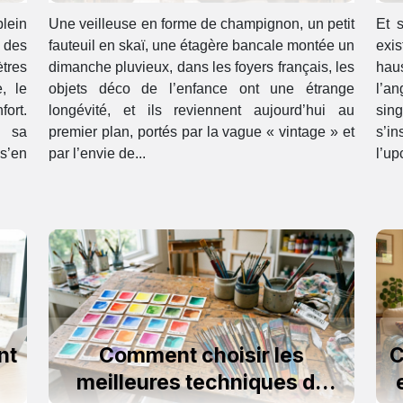
notre enfance
p
ein
Une veilleuse en forme de champignon, un petit
Et s
 des
fauteuil en skaï, une étagère bancale montée un
exi
tres
dimanche pluvieux, dans les foyers français, les
hau
, le
objets déco de l’enfance ont une étrange
l’a
fort.
longévité, et ils reviennent aujourd’hui au
sin
e sa
premier plan, portés par la vague « vintage » et
s’i
s’en
par l’envie de...
l’up
nt
Comment choisir les
C
meilleures techniques de