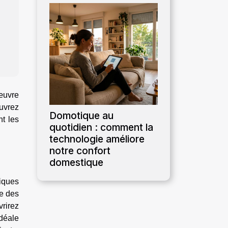
 œuvre
ouvrez
Domotique au
nt les
quotidien : comment la
technologie améliore
notre confort
domestique
tiques
ée des
vrirez
idéale