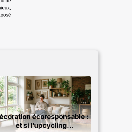
 ou de
nieux,
exposé
écoration écoresponsable :
et si l’upcycling