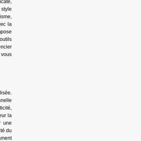
icate,
 style
isme,
vec la
impose
utils
encier
e vous
lisée.
nelle
icité,
eur la
r une
ité du
rament