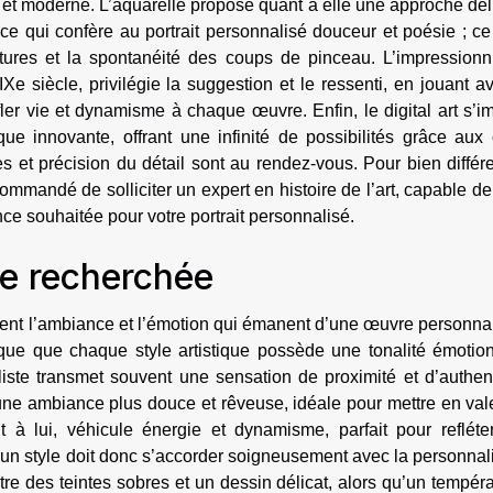
et moderne. L’aquarelle propose quant à elle une approche dél
e qui confère au portrait personnalisé douceur et poésie ; ce
xtures et la spontanéité des coups de pinceau. L’impressionn
Xe siècle, privilégie la suggestion et le ressenti, en jouant a
fler vie et dynamisme à chaque œuvre. Enfin, le digital art s’
 innovante, offrant une infinité de possibilités grâce aux o
es et précision du détail sont au rendez-vous. Pour bien différ
ecommandé de solliciter un expert en histoire de l’art, capable d
ce souhaitée pour votre portrait personnalisé.
ce recherchée
ément l’ambiance et l’émotion qui émanent d’une œuvre personna
ique que chaque style artistique possède une tonalité émotion
iste transmet souvent une sensation de proximité et d’authent
 une ambiance plus douce et rêveuse, idéale pour mettre en val
nt à lui, véhicule énergie et dynamisme, parfait pour refléte
un style doit donc s’accorder soigneusement avec la personnal
tre des teintes sobres et un dessin délicat, alors qu’un tempé