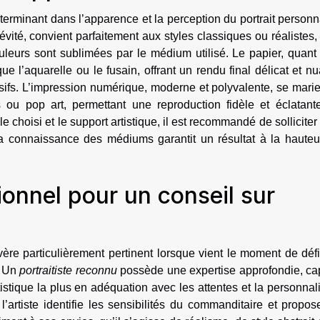
éterminant dans l’apparence et la perception du portrait personn
évité, convient parfaitement aux styles classiques ou réalistes,
uleurs sont sublimées par le médium utilisé. Le papier, quant 
e l’aquarelle ou le fusain, offrant un rendu final délicat et n
sifs. L’impression numérique, moderne et polyvalente, se mari
 ou pop art, permettant une reproduction fidèle et éclatant
e choisi et le support artistique, il est recommandé de solliciter 
la connaissance des médiums garantit un résultat à la hauteu
ionnel pour un conseil sur
’avère particulièrement pertinent lorsque vient le moment de défi
. Un
portraitiste reconnu
possède une expertise approfondie, ca
istique la plus en adéquation avec les attentes et la personnal
 l’artiste identifie les sensibilités du commanditaire et propo