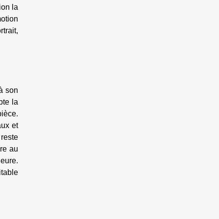
ion la
motion
trait,
 à son
pte la
pièce.
aux et
 reste
re au
ieure.
table