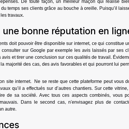
dépenses. De toute façon, un meilleur maçon qui réalise bie
t du temps ses clients grâce au bouche à oreille. Puisqu’il lais
 les travaux.
a une bonne réputation en lig
nts doit pouvoir être disponible sur internet, ce qui constitue u
z consulter sur Google par exemple les avis laissés par ses cl
urs avis et tirer une conclusion sur ces qualités de travail. Évide
la majorité des cas, des avis favorables et qui pourront lui per
son site internet. Ne se reste que cette plateforme peut vous 
aux qu’il a effectués sur d’autres chantiers. Sur cette vitrine
toire de sa société. Avec tous ces aspects combinés, vous p
mauvais. Dans le second cas, n'envisagez plus de contact
un autre.
ences