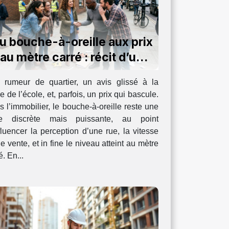
u bouche-à-oreille aux prix
au mètre carré : récit d’un
impact insoupçonné
 rumeur de quartier, un avis glissé à la
ie de l’école, et, parfois, un prix qui bascule.
 l’immobilier, le bouche-à-oreille reste une
ce discrète mais puissante, au point
fluencer la perception d’une rue, la vitesse
e vente, et in fine le niveau atteint au mètre
é. En...