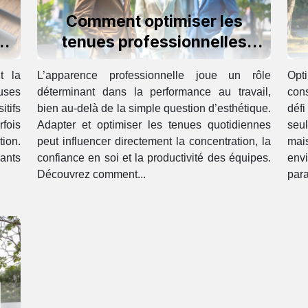
Comment optimiser les
n
tenues professionnelles
pour augmenter la
t la
L’apparence professionnelle joue un rôle
Opti
productivité?
uses
déterminant dans la performance au travail,
con
itifs
bien au-delà de la simple question d’esthétique.
déf
rfois
Adapter et optimiser les tenues quotidiennes
seul
tion.
peut influencer directement la concentration, la
ma
ants
confiance en soi et la productivité des équipes.
env
Découvrez comment...
para