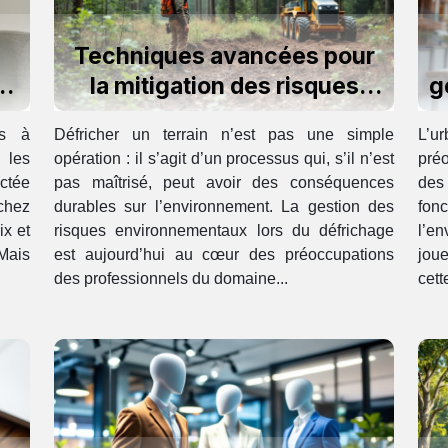
Techniques avancées pour
er
la mitigation des risques
g
environnementaux lors du
es à
Défricher un terrain n’est pas une simple
L’u
défrichage
 les
opération : il s’agit d’un processus qui, s’il n’est
pré
ctée
pas maîtrisé, peut avoir des conséquences
des
 chez
durables sur l’environnement. La gestion des
fon
ix et
risques environnementaux lors du défrichage
l’en
 Mais
est aujourd’hui au cœur des préoccupations
jou
des professionnels du domaine...
cett