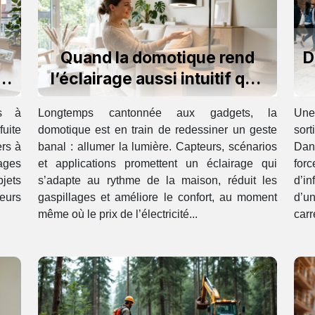
Quand la domotique rend
D
l’éclairage aussi intuitif que
l’humain
és à
Longtemps cantonnée aux gadgets, la
Une
fuite
domotique est en train de redessiner un geste
sort
ers à
banal : allumer la lumière. Capteurs, scénarios
Dans
sages
et applications promettent un éclairage qui
for
bjets
s’adapte au rythme de la maison, réduit les
d’in
eurs
gaspillages et améliore le confort, au moment
d’un
même où le prix de l’électricité...
carr