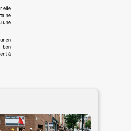
r elle
taine
ou une
ur en
n bon
ment à