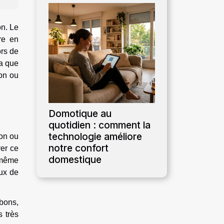
on. Le
re en
ors de
la que
ion ou
Domotique au
quotidien : comment la
technologie améliore
ion ou
notre confort
ver ce
domestique
u même
aux de
 bons,
 très