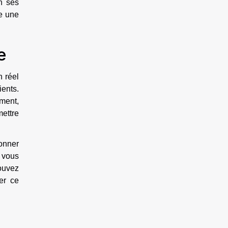
n ses
se une
ne
n réel
ients.
mment,
mettre
donner
, vous
ouvez
er ce