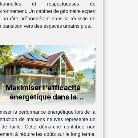
ctionnelles et respectueuses de
vironnement. Un cabinet de géomètre expert
e un rôle prépondérant dans la réussite de
e transition vers des espaces urbains plus...
Maximiser l'efficacité
énergétique dans la
construction de maisons
miser la performance énergétique lors de la
neuves
struction de maisons neuves représente un
i de taille. Cette démarche contribue non
ement à réduire les coûts sur le long terme,