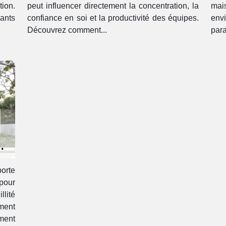
tion.
peut influencer directement la concentration, la
ma
ants
confiance en soi et la productivité des équipes.
env
Découvrez comment...
para
orte
pour
llité
ement
ement