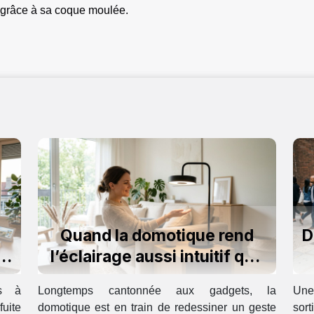
s grâce à sa coque moulée.
Quand la domotique rend
D
l’éclairage aussi intuitif que
l’humain
és à
Longtemps cantonnée aux gadgets, la
Une
fuite
domotique est en train de redessiner un geste
sort