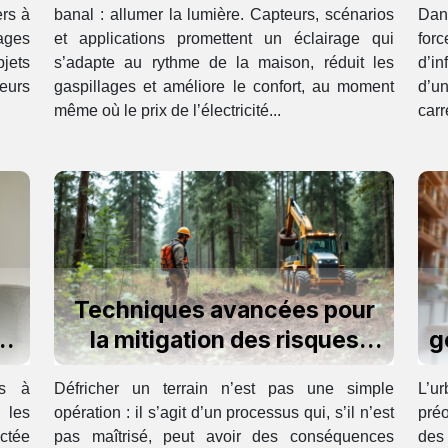
ers à
banal : allumer la lumière. Capteurs, scénarios
Dans
sages
et applications promettent un éclairage qui
for
bjets
s’adapte au rythme de la maison, réduit les
d’in
eurs
gaspillages et améliore le confort, au moment
d’un
même où le prix de l’électricité...
carr
Techniques avancées pour
er
la mitigation des risques
g
environnementaux lors du
es à
Défricher un terrain n’est pas une simple
L’u
défrichage
 les
opération : il s’agit d’un processus qui, s’il n’est
pré
ctée
pas maîtrisé, peut avoir des conséquences
des