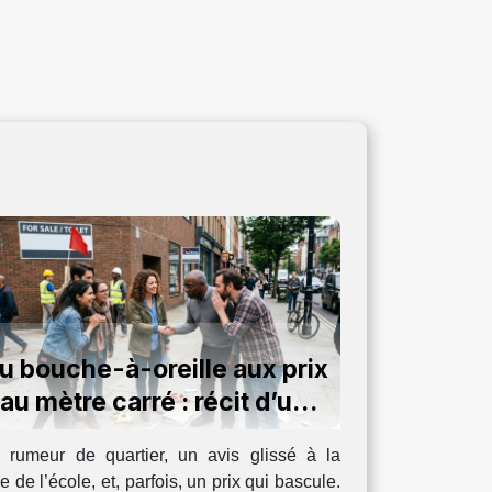
u bouche-à-oreille aux prix
au mètre carré : récit d’un
impact insoupçonné
 rumeur de quartier, un avis glissé à la
ie de l’école, et, parfois, un prix qui bascule.