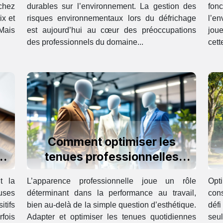
 chez
durables sur l’environnement. La gestion des
fon
ix et
risques environnementaux lors du défrichage
l’en
 Mais
est aujourd’hui au cœur des préoccupations
jou
des professionnels du domaine...
cett
Comment optimiser les
n
tenues professionnelles
pour augmenter la
t la
L’apparence professionnelle joue un rôle
Opti
productivité?
uses
déterminant dans la performance au travail,
con
itifs
bien au-delà de la simple question d’esthétique.
déf
rfois
Adapter et optimiser les tenues quotidiennes
seul