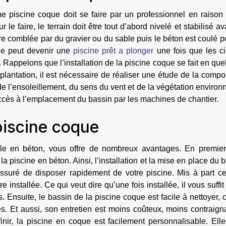
e piscine coque doit se faire par un professionnel en raison 
r le faire, le terrain doit être tout d’abord nivelé et stabilisé av
e comblée par du gravier ou du sable puis le béton est coulé p
ine peut devenir une
piscine prêt a plonger
une fois que les ci
. Rappelons que l’installation de la piscine coque se fait en qu
antation, il est nécessaire de réaliser une étude de la compo
de l’ensoleillement, du sens du vent et de la végétation environ
’accès à l’emplacement du bassin par les machines de chantier.
piscine coque
lle en béton, vous offre de nombreux avantages. En premier 
 la piscine en béton. Ainsi, l’installation et la mise en place du 
suré de disposer rapidement de votre piscine. Mis à part cel
e installée. Ce qui veut dire qu’une fois installée, il vous suffit
. Ensuite, le bassin de la piscine coque est facile à nettoyer, 
és. Et aussi, son entretien est moins coûteux, moins contraign
inir, la piscine en coque est facilement personnalisable. Ell