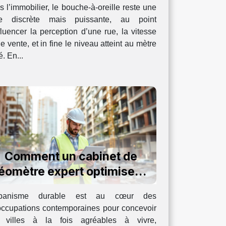
 l’immobilier, le bouche-à-oreille reste une
ce discrète mais puissante, au point
fluencer la perception d’une rue, la vitesse
e vente, et in fine le niveau atteint au mètre
é. En...
Comment un cabinet de
éomètre expert optimise-t-
il l'urbanisme durable ?
rbanisme durable est au cœur des
occupations contemporaines pour concevoir
 villes à la fois agréables à vivre,