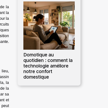
de la
ant la
our la
rcuits
elques
sition
nante.
Domotique au
quotidien : comment la
technologie améliore
notre confort
lieu,
domestique
bassin
a, la
 de la
car sa
ant et
e peut