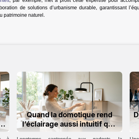
ntes
, par exemple, met à profit cette expertise pour accomp
aboration de solutions d’urbanisme durable, garantissant l’équ
u patrimoine naturel.
Quand la domotique rend
D
l’éclairage aussi intuitif que
l’humain