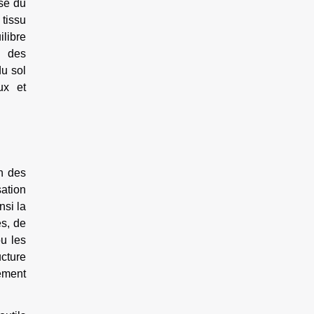
ise du
tissu
ilibre
é des
du sol
ux et
n des
ation
nsi la
es, de
ou les
ucture
lement