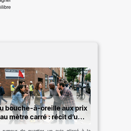
agner
ilibre
u bouche-à-oreille aux prix
au mètre carré : récit d’un
impact insoupçonné