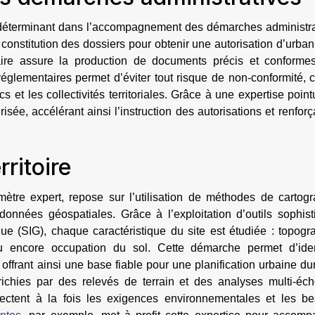
 déterminant dans l’accompagnement des démarches administra
 constitution des dossiers pour obtenir une autorisation d’urba
aire assure la production de documents précis et conforme
églementaires permet d’éviter tout risque de non-conformité, 
s et les collectivités territoriales. Grâce à une expertise point
ée, accélérant ainsi l’instruction des autorisations et renforç
ritoire
omètre expert, repose sur l’utilisation de méthodes de cartog
onnées géospatiales. Grâce à l’exploitation d’outils sophist
 (SIG), chaque caractéristique du site est étudiée : topogra
u encore occupation du sol. Cette démarche permet d’ident
, offrant ainsi une base fiable pour une planification urbaine du
ichies par des relevés de terrain et des analyses multi-éche
pectent à la fois les exigences environnementales et les be