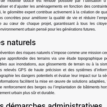
de mobilité douce est rendue possible par l’utilisation d’o
liser et d’ajuster les aménagements en fonction des contraint
si, le géomètre expert contribue activement à la création de qua
s concrètes pour améliorer la qualité de vie et réduire l’emp
re au cœur de chaque projet, garantissant à tous les citoye
environnement urbain pensé pour les générations futures.
s naturels
révention des risques naturels s’impose comme une mission cen
lyse approfondie des terrains via une étude topographique p
ables aux inondations, aux glissements de terrain ou à la sism
s relevés GPS de haute précision et des systèmes d’inform
graphie les dangers potentiels et évalue leur impact sur la sé
nformations facilitent la mise en œuvre de solutions adaptées, 
e renforcement des berges ou l’implantation de bâtiments hor
ement urbain plus sûr et durable.
 démarches administratives