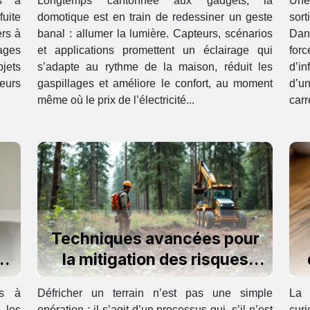
és à
Longtemps cantonnée aux gadgets, la
Une
fuite
domotique est en train de redessiner un geste
sort
ers à
banal : allumer la lumière. Capteurs, scénarios
Dans
sages
et applications promettent un éclairage qui
for
bjets
s’adapte au rythme de la maison, réduit les
d’in
eurs
gaspillages et améliore le confort, au moment
d’un
même où le prix de l’électricité...
carr
Techniques avancées pour
er
la mitigation des risques
environnementaux lors du
es à
Défricher un terrain n’est pas une simple
La 
défrichage
 les
opération : il s’agit d’un processus qui, s’il n’est
cur