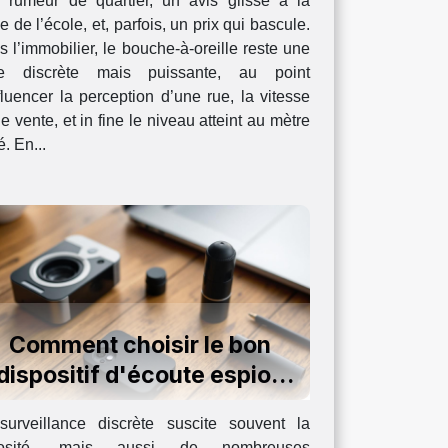
 rumeur de quartier, un avis glissé à la
ie de l’école, et, parfois, un prix qui bascule.
 l’immobilier, le bouche-à-oreille reste une
ce discrète mais puissante, au point
fluencer la perception d’une rue, la vitesse
e vente, et in fine le niveau atteint au mètre
é. En...
Comment choisir le bon
dispositif d'écoute espion
pour vos besoins ?
surveillance discrète suscite souvent la
iosité, mais aussi de nombreuses