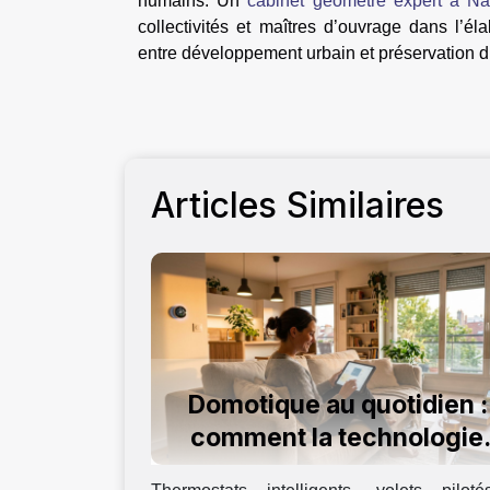
humains. Un
cabinet géometre expert à Na
collectivités et maîtres d’ouvrage dans l’él
entre développement urbain et préservation d
Articles Similaires
Domotique au quotidien :
comment la technologie
améliore notre confort