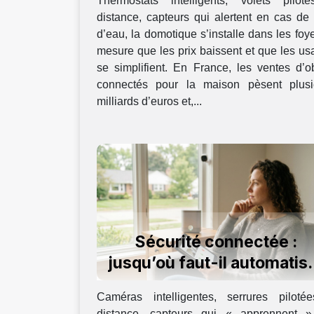
Thermostats intelligents, volets pilot
domestique
distance, capteurs qui alertent en cas de 
d’eau, la domotique s’installe dans les foy
mesure que les prix baissent et que les u
se simplifient. En France, les ventes d’o
connectés pour la maison pèsent plusi
milliards d’euros et,...
Sécurité connectée :
jusqu’où faut-il automatis
la surveillance ?
Caméras intelligentes, serrures piloté
distance, capteurs qui « apprennent »