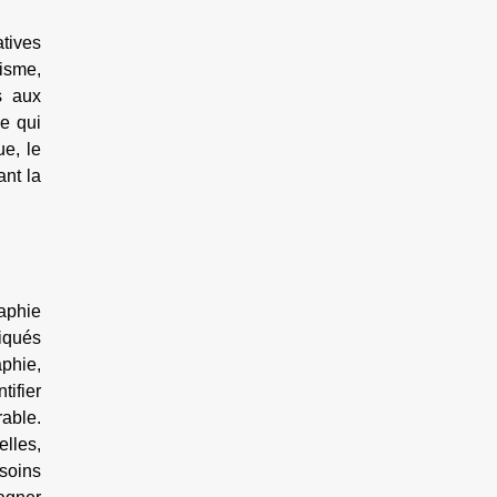
tives
nisme,
s aux
ce qui
ue, le
ant la
raphie
iqués
phie,
ifier
rable.
lles,
soins