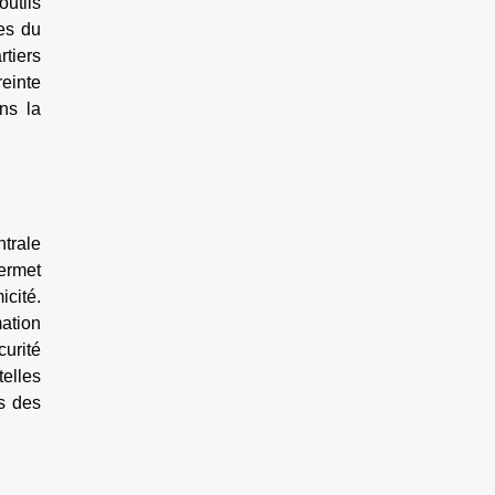
utils
es du
rtiers
reinte
ns la
trale
ermet
icité.
ation
curité
telles
s des